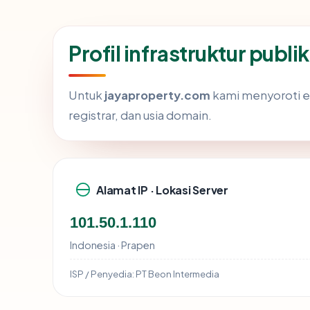
Profil infrastruktur publ
Untuk
jayaproperty.com
kami menyoroti emp
registrar, dan usia domain.
Alamat IP · Lokasi Server
101.50.1.110
Indonesia · Prapen
ISP / Penyedia:
PT Beon Intermedia