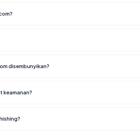
.com?
com disembunyikan?
ist keamanan?
hishing?