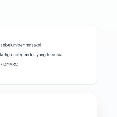
en sebelum bertransaksi
k ketiga independen yang tersedia
F / DMARC