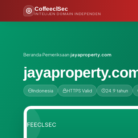
CoffeeclSec
INTELIJEN DOMAIN INDEPENDEN
Beranda
›
Pemeriksaan
›
jayaproperty.com
jayaproperty.co
Indonesia
HTTPS Valid
24.9 tahun