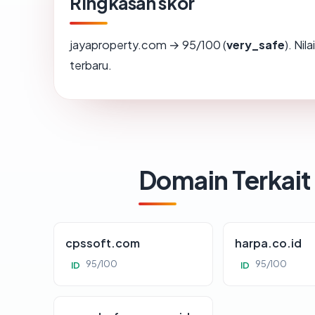
Ringkasan skor
jayaproperty.com → 95/100 (
very_safe
). Nil
terbaru.
Domain Terkait
cpssoft.com
harpa.co.id
95/100
95/100
ID
ID