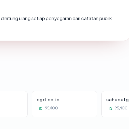
ai dihitung ulang setiap penyegaran dari catatan publik
cgd.co.id
sahabatg
95/100
95/100
ID
ID