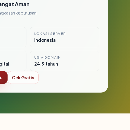
angat Aman
ngkasan keputusan
LOKASI SERVER
Indonesia
USIA DOMAIN
gital
24.9 tahun
↓
Cek Gratis