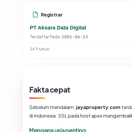
Registrar
PT Aksara Data Digital
Terdaftar Pada:
2001-06-23
24.9 tahun
Fakta cepat
Sebelum mendalam:
jayaproperty.com
terda
di Indonesia. SSL pada host apex mengembali
Mengapa usia penting