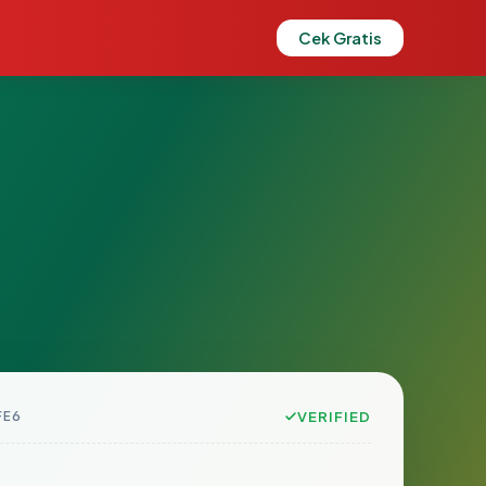
Cek Gratis
FE6
VERIFIED