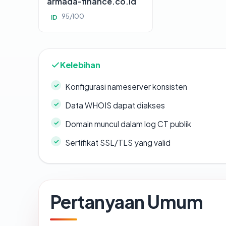
armada-finance.co.id
95/100
ID
Kelebihan
Konfigurasi nameserver konsisten
Data WHOIS dapat diakses
Domain muncul dalam log CT publik
Sertifikat SSL/TLS yang valid
Pertanyaan Umum