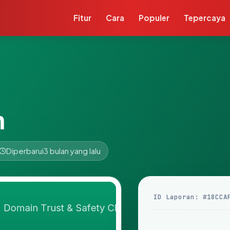
Fitur
Cara
Populer
Tepercaya
m
Diperbarui
3 bulan yang lalu
ID Laporan: #18CCA