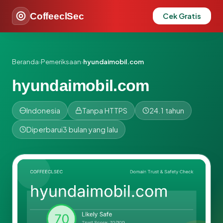
CoffeeclSec
Cek Gratis
Beranda
›
Pemeriksaan
›
hyundaimobil.com
hyundaimobil.com
Indonesia
Tanpa HTTPS
24.1 tahun
Diperbarui
3 bulan yang lalu