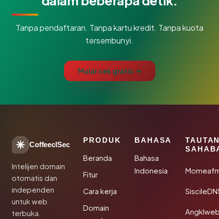
dalam beberapa detik.
Tanpa pendaftaran. Tanpa kartu kredit. Tanpa kuota
tersembunyi.
Mulai cek gratis →
PRODUK
BAHASA
TAUTA
CoffeeclSec
SAHAB
Beranda
Bahasa
Intelijen domain
Indonesia
Momeafm
Fitur
otomatis dan
independen
Cara kerja
SiscileDN
untuk web
Domain
Angklwe
terbuka.