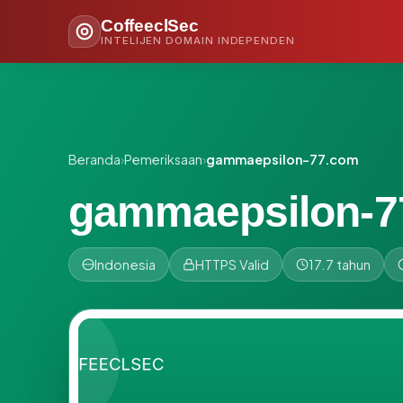
CoffeeclSec
INTELIJEN DOMAIN INDEPENDEN
Beranda
›
Pemeriksaan
›
gammaepsilon-77.com
gammaepsilon-7
Indonesia
HTTPS Valid
17.7 tahun