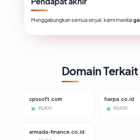
Pendapat akhir
Menggabungkan semua sinyal, kami menilai
ga
Domain Terkait
cpssoft.com
harpa.co.id
95/100
95/100
ID
ID
armada-finance.co.id