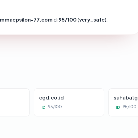
mmaepsilon-77.com
di
95/100
(
very_safe
).
cgd.co.id
sahabatg
95/100
95/100
ID
ID