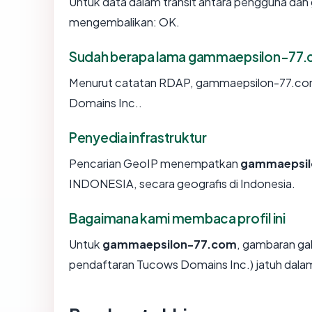
Untuk data dalam transit antara pengguna da
mengembalikan: OK.
Sudah berapa lama gammaepsilon-77.
Menurut catatan RDAP, gammaepsilon-77.com di
Domains Inc..
Penyedia infrastruktur
Pencarian GeoIP menempatkan
gammaepsil
INDONESIA, secara geografis di Indonesia.
Bagaimana kami membaca profil ini
Untuk
gammaepsilon-77.com
, gambaran ga
pendaftaran Tucows Domains Inc.) jatuh dalam