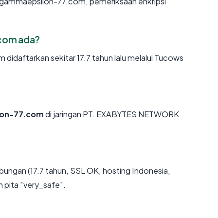
n gammaepsilon-77.com, pemeriksaan enkripsi
com ada?
daftarkan sekitar 17.7 tahun lalu melalui Tucows
on-77.com
di jaringan PT. EXABYTES NETWORK
bungan (17.7 tahun, SSL OK, hosting Indonesia,
 pita "very_safe".