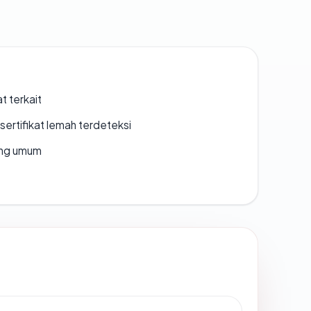
t terkait
ertifikat lemah terdeteksi
rang umum