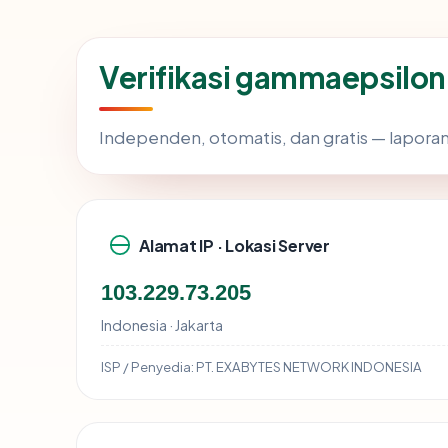
Verifikasi gammaepsilon
Independen, otomatis, dan gratis — laporan
Alamat IP · Lokasi Server
103.229.73.205
Indonesia · Jakarta
ISP / Penyedia:
PT. EXABYTES NETWORK INDONESIA