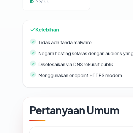
95/100
ID
Kelebihan
Tidak ada tanda malware
Negara hosting selaras dengan audiens yan
Diselesaikan via DNS rekursif publik
Menggunakan endpoint HTTPS modern
Pertanyaan Umum