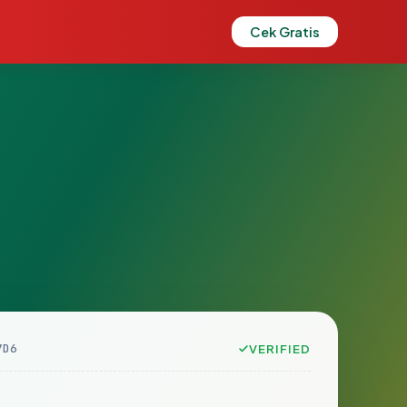
Cek Gratis
7D6
VERIFIED