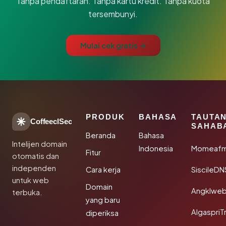
Tanpa pendaftaran. Tanpa kartu kredit. Tanpa kuota
tersembunyi.
Mulai cek gratis →
PRODUK
BAHASA
TAUTA
CoffeeclSec
SAHAB
Beranda
Bahasa
Intelijen domain
Indonesia
Momeafm
Fitur
otomatis dan
independen
Cara kerja
SiscileDN
untuk web
Domain
Angklwe
terbuka.
yang baru
AlgaspriT
diperiksa