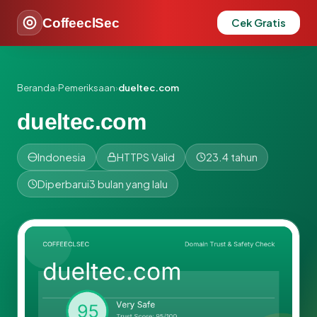
CoffeeclSec
Cek Gratis
Beranda
›
Pemeriksaan
›
dueltec.com
dueltec.com
Indonesia
HTTPS Valid
23.4 tahun
Diperbarui
3 bulan yang lalu