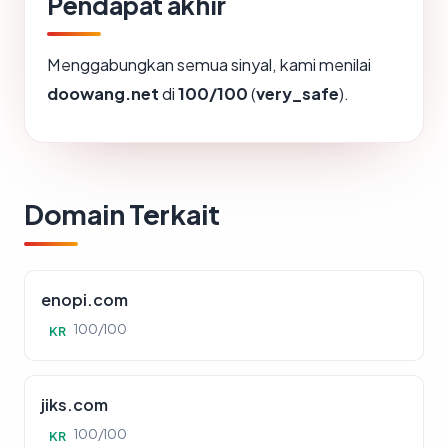
Pendapat akhir
Menggabungkan semua sinyal, kami menilai
doowang.net
di
100/100
(
very_safe
).
Domain Terkait
enopi.com
100/100
KR
jiks.com
100/100
KR