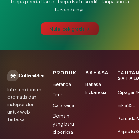
Tanpa pendaftaran. Tanpa kartu kredit. Tanpa kuota
tersembunyi.
Mulai cek gratis →
PRODUK
BAHASA
TAUTA
CoffeeclSec
SAHAB
Beranda
Bahasa
Intelijen domain
Indonesia
Cipagant
Fitur
otomatis dan
independen
Cara kerja
EiklaSSL
untuk web
Domain
Persadar
terbuka.
yang baru
Ariprato
diperiksa