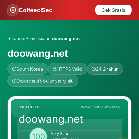
CoffeeclSec
Cek Gratis
Beranda
›
Pemeriksaan
›
doowang.net
doowang.net
South Korea
HTTPS Valid
24.2 tahun
Diperbarui
3 bulan yang lalu