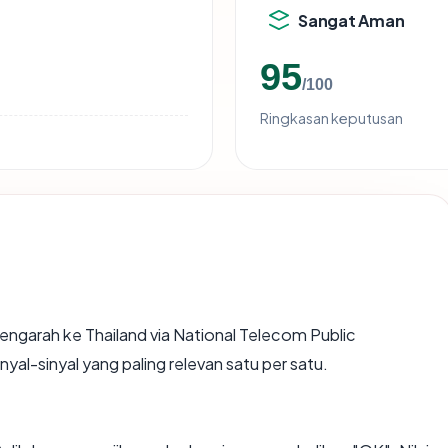
Sangat Aman
95
/100
Ringkasan keputusan
ngarah ke Thailand via National Telecom Public
al-sinyal yang paling relevan satu per satu.