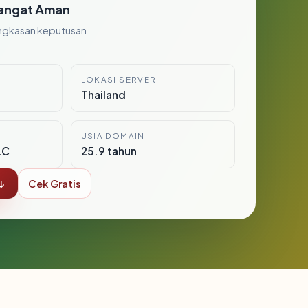
angat Aman
ngkasan keputusan
LOKASI SERVER
Thailand
USIA DOMAIN
LC
25.9 tahun
↓
Cek Gratis