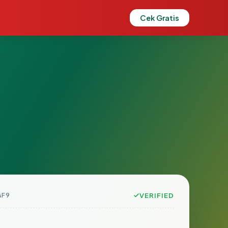
Cek Gratis
AF9
VERIFIED