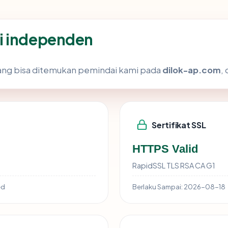
i independen
k yang bisa ditemukan pemindai kami pada
dilok-ap.com
,
Sertifikat SSL
HTTPS Valid
RapidSSL TLS RSA CA G1
ed
Berlaku Sampai:
2026-08-18