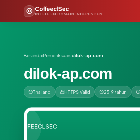
CoffeeclSec
INTELIJEN DOMAIN INDEPENDEN
Beranda
›
Pemeriksaan
›
dilok-ap.com
dilok-ap.com
Thailand
HTTPS Valid
25.9 tahun