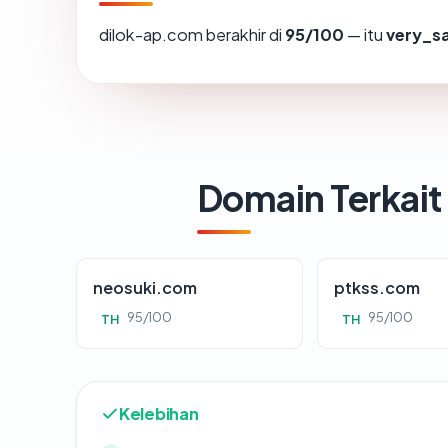
dilok-ap.com berakhir di
95/100
— itu
very_s
Domain Terkait
neosuki.com
ptkss.com
95/100
95/100
TH
TH
Kelebihan