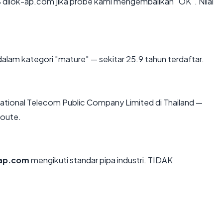
dilok-ap.com jika probe kami mengembalikan "OK". Nilai
alam kategori "mature" — sekitar 25.9 tahun terdaftar.
i National Telecom Public Company Limited di Thailand —
route.
-ap.com
mengikuti standar pipa industri. TIDAK