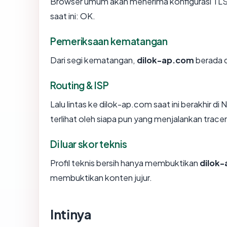
Browser umum akan menerima konfigurasi TLS 
saat ini: OK.
Pemeriksaan kematangan
Dari segi kematangan,
dilok-ap.com
berada d
Routing & ISP
Lalu lintas ke dilok-ap.com saat ini berakhir d
terlihat oleh siapa pun yang menjalankan trace
Di luar skor teknis
Profil teknis bersih hanya membuktikan
dilok
membuktikan konten jujur.
Intinya