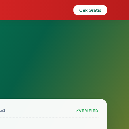
Cek Gratis
A61
VERIFIED