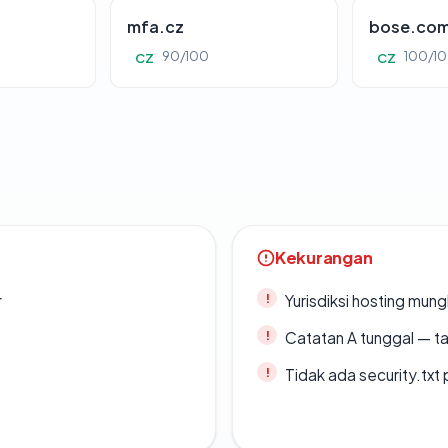
mfa.cz
bose.co
90/100
100/1
CZ
CZ
Kekurangan
r
Yurisdiksi hosting mun
Catatan A tunggal — ta
Tidak ada security.txt 