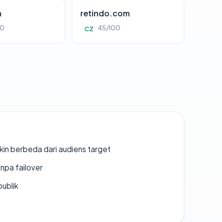
m
retindo.com
00
45/100
CZ
gkin berbeda dari audiens target
npa failover
publik