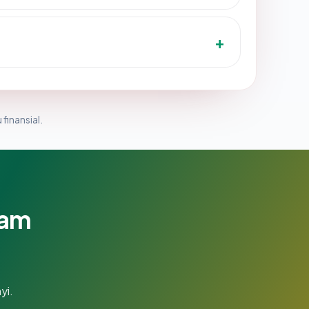
 finansial.
lam
yi.