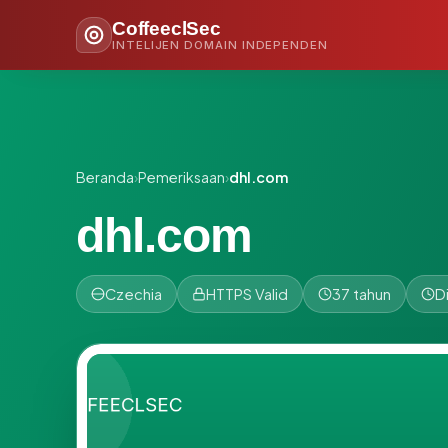
CoffeeclSec
INTELIJEN DOMAIN INDEPENDEN
Beranda
›
Pemeriksaan
›
dhl.com
dhl.com
Czechia
HTTPS Valid
37 tahun
D