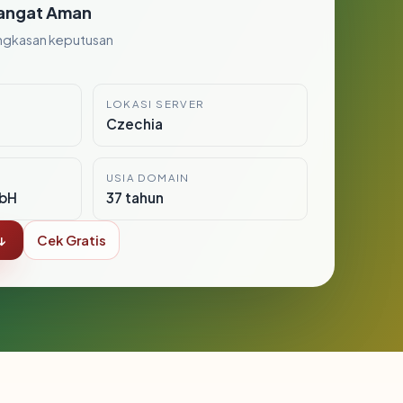
angat Aman
ngkasan keputusan
LOKASI SERVER
Czechia
USIA DOMAIN
bH
37 tahun
↓
Cek Gratis