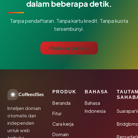
dalam beberapa detik.
Tanpa pendaftaran. Tanpa kartu kredit. Tanpa kuota
tersembunyi.
Mulai cek gratis →
PRODUK
BAHASA
TAUTA
CoffeeclSec
SAHAB
Beranda
Bahasa
Intelijen domain
Indonesia
SuaraparV
Fitur
otomatis dan
independen
Cara kerja
Bridgbms
untuk web
Domain
Persadar
terbuka.