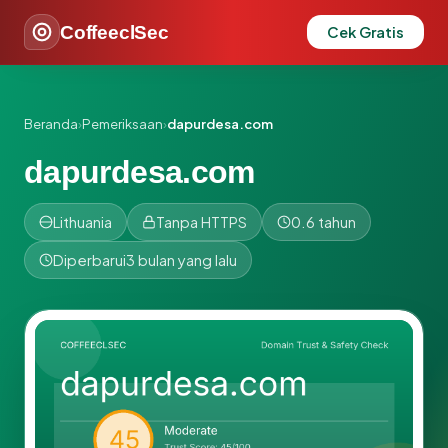
CoffeeclSec
Cek Gratis
Beranda
›
Pemeriksaan
›
dapurdesa.com
dapurdesa.com
Lithuania
Tanpa HTTPS
0.6 tahun
Diperbarui
3 bulan yang lalu