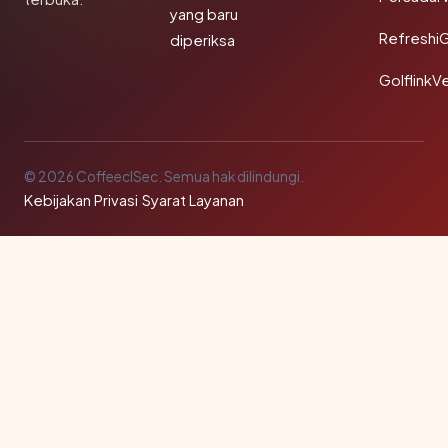
yang baru
Refreshi
diperiksa
GolflinkVe
© 2026 CoffeeclSec. Semua hak dilindungi.
Kebijakan Privasi
·
Syarat Layanan