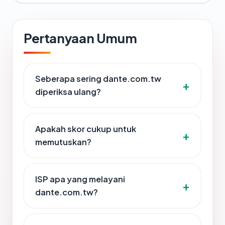
Pertanyaan Umum
Seberapa sering dante.com.tw
diperiksa ulang?
Apakah skor cukup untuk
memutuskan?
ISP apa yang melayani
dante.com.tw?