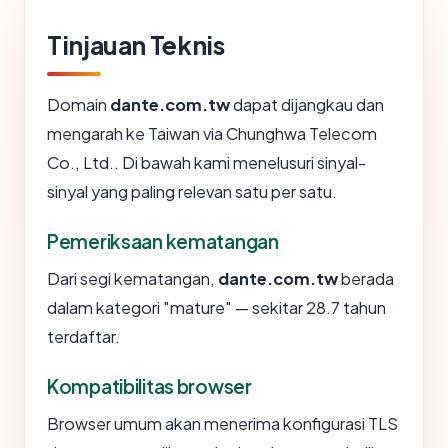
Tinjauan Teknis
Domain
dante.com.tw
dapat dijangkau dan
mengarah ke Taiwan via Chunghwa Telecom
Co., Ltd.. Di bawah kami menelusuri sinyal-
sinyal yang paling relevan satu per satu.
Pemeriksaan kematangan
Dari segi kematangan,
dante.com.tw
berada
dalam kategori "mature" — sekitar 28.7 tahun
terdaftar.
Kompatibilitas browser
Browser umum akan menerima konfigurasi TLS