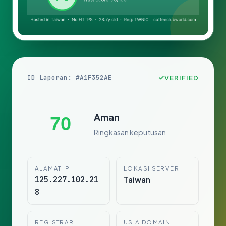
ID Laporan: #A1F352AE
VERIFIED
Aman
70
Ringkasan keputusan
ALAMAT IP
LOKASI SERVER
125.227.102.21
Taiwan
8
REGISTRAR
USIA DOMAIN