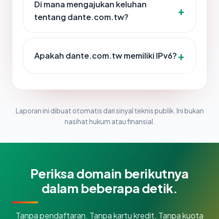
Di mana mengajukan keluhan
tentang dante.com.tw?
Apakah dante.com.tw memiliki IPv6?
Laporan ini dibuat otomatis dari sinyal teknis publik. Ini bukan
nasihat hukum atau finansial.
Periksa domain berikutnya
dalam beberapa detik.
Tanpa pendaftaran. Tanpa kartu kredit. Tanpa kuota