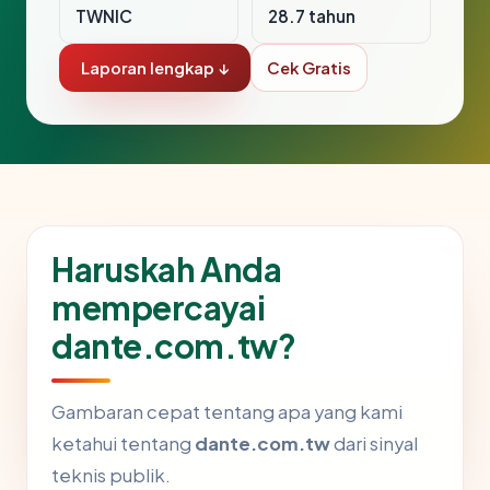
TWNIC
28.7 tahun
Laporan lengkap ↓
Cek Gratis
Haruskah Anda
mempercayai
dante.com.tw?
Gambaran cepat tentang apa yang kami
ketahui tentang
dante.com.tw
dari sinyal
teknis publik.