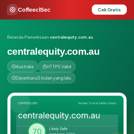
CoffeeclSec
Cek Gratis
Beranda
›
Pemeriksaan
›
centralequity.com.au
centralequity.com.au
Australia
HTTPS Valid
Diperbarui
3 bulan yang lalu