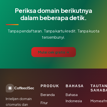
Periksa domain berikutnya
dalam beberapa detik.
Tanpa pendaftaran. Tanpa kartu kredit. Tanpa kuota
tersembunyi.
Mulai cek gratis →
PRODUK
BAHASA
TAUTA
CoffeeclSec
SAHAB
Beranda
Bahasa
Intelijen domain
Indonesia
Momeafm
Fitur
otomatis dan