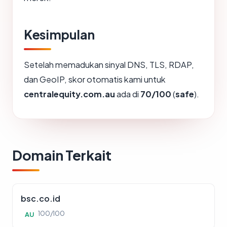
Kesimpulan
Setelah memadukan sinyal DNS, TLS, RDAP,
dan GeoIP, skor otomatis kami untuk
centralequity.com.au
ada di
70/100
(
safe
).
Domain Terkait
bsc.co.id
100/100
AU