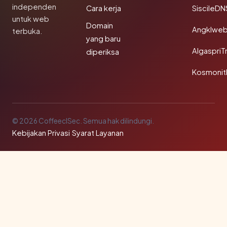
independen
Cara kerja
SiscileDN
untuk web
Domain
Angklwe
terbuka.
yang baru
AlgaspriT
diperiksa
Kosmonit
© 2026 CoffeeclSec. Semua hak dilindungi.
Kebijakan Privasi
·
Syarat Layanan