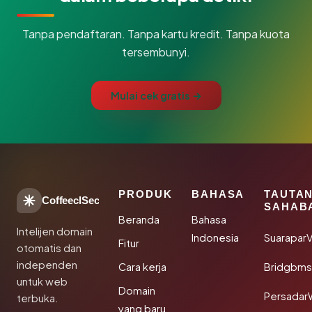
Tanpa pendaftaran. Tanpa kartu kredit. Tanpa kuota
tersembunyi.
Mulai cek gratis →
PRODUK
BAHASA
TAUTA
CoffeeclSec
SAHAB
Beranda
Bahasa
Intelijen domain
Indonesia
SuaraparV
Fitur
otomatis dan
independen
Cara kerja
Bridgbms
untuk web
Domain
Persadar
terbuka.
yang baru