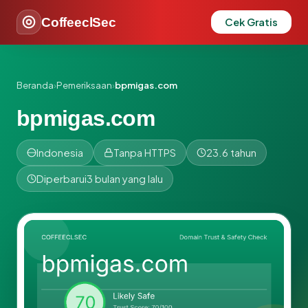
CoffeeclSec
Cek Gratis
Beranda
›
Pemeriksaan
›
bpmigas.com
bpmigas.com
Indonesia
Tanpa HTTPS
23.6 tahun
Diperbarui
3 bulan yang lalu