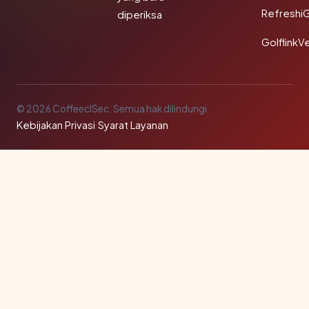
Refreshi
diperiksa
GolflinkVe
© 2026 CoffeeclSec. Semua hak dilindungi.
Kebijakan Privasi
·
Syarat Layanan