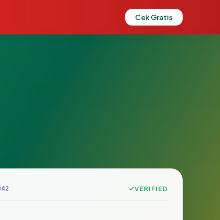
Cek Gratis
DA2
VERIFIED