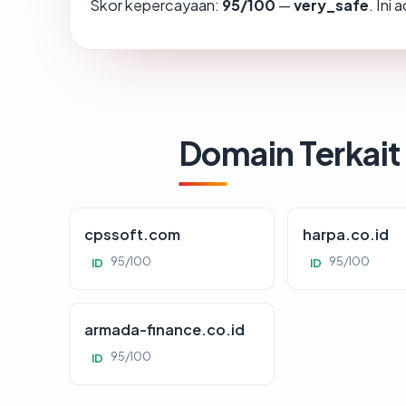
Skor kepercayaan:
95/100
—
very_safe
. Ini
Domain Terkait
cpssoft.com
harpa.co.id
95/100
95/100
ID
ID
armada-finance.co.id
95/100
ID