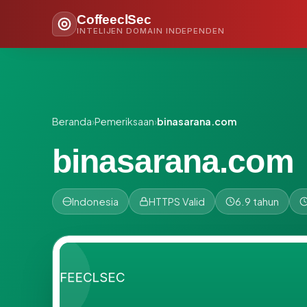
CoffeeclSec
INTELIJEN DOMAIN INDEPENDEN
Beranda
›
Pemeriksaan
›
binasarana.com
binasarana.com
Indonesia
HTTPS Valid
6.9 tahun