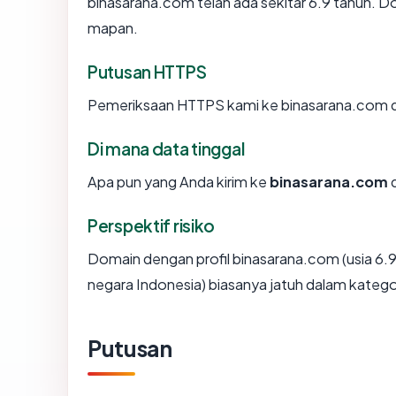
binasarana.com telah ada sekitar 6.9 tahun. 
mapan.
Putusan HTTPS
Pemeriksaan HTTPS kami ke binasarana.com d
Di mana data tinggal
Apa pun yang Anda kirim ke
binasarana.com
d
Perspektif risiko
Domain dengan profil binasarana.com (usia 6.
negara Indonesia) biasanya jatuh dalam katego
Putusan