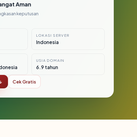
angat Aman
ngkasan keputusan
LOKASI SERVER
Indonesia
USIA DOMAIN
donesia
6.9 tahun
↓
Cek Gratis