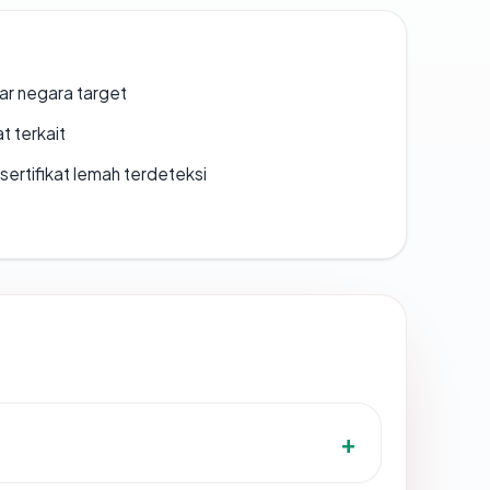
uar negara target
t terkait
ertifikat lemah terdeteksi