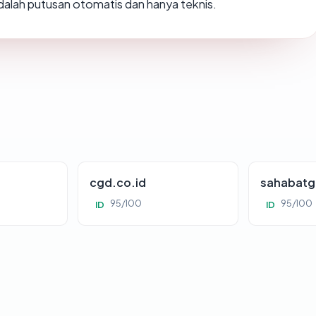
 adalah putusan otomatis dan hanya teknis.
cgd.co.id
sahabatg
95/100
95/100
ID
ID