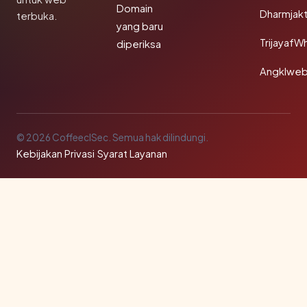
Domain
Dharmjak
terbuka.
yang baru
TrijayafW
diperiksa
Angklwe
© 2026 CoffeeclSec. Semua hak dilindungi.
Kebijakan Privasi
·
Syarat Layanan