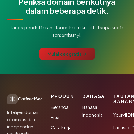
Periksa domain berikutnya
dalam beberapa detik.
Tanpa pendaftaran. Tanpa kartu kredit. Tanpa kuota
tersembunyi.
Mulai cek gratis →
PRODUK
BAHASA
TAUTA
CoffeeclSec
SAHAB
Beranda
Bahasa
Intelijen domain
Indonesia
YourvillD
Fitur
otomatis dan
independen
Cara kerja
Lacasadi
untuk web