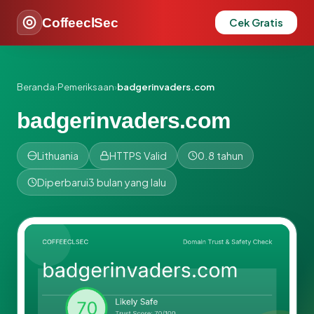
CoffeeclSec
Cek Gratis
Beranda
›
Pemeriksaan
›
badgerinvaders.com
badgerinvaders.com
Lithuania
HTTPS Valid
0.8 tahun
Diperbarui
3 bulan yang lalu