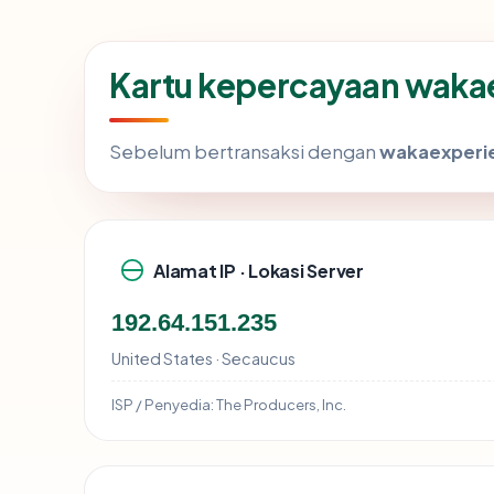
Kartu kepercayaan wak
Sebelum bertransaksi dengan
wakaexperi
Alamat IP · Lokasi Server
192.64.151.235
United States · Secaucus
ISP / Penyedia:
The Producers, Inc.