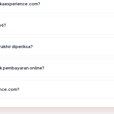
akaexperience.com?
v6?
akhir diperiksa?
k pembayaran online?
ence.com?