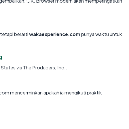
embalikan: OK. Browser modern akan memperingatkan
tetapi berarti
wakaexperience.com
punya waktu untuk
g
States via The Producers, Inc..
om mencerminkan apakah ia mengikuti praktik