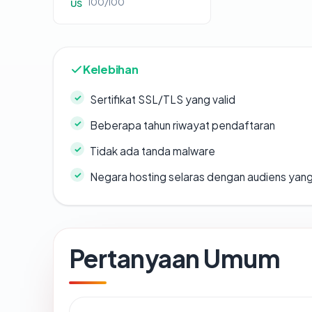
100/100
US
Kelebihan
Sertifikat SSL/TLS yang valid
Beberapa tahun riwayat pendaftaran
Tidak ada tanda malware
Negara hosting selaras dengan audiens yan
Pertanyaan Umum