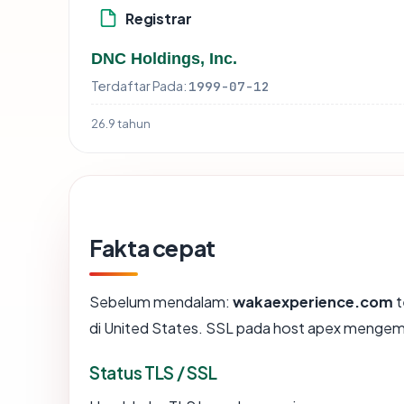
Registrar
DNC Holdings, Inc.
Terdaftar Pada:
1999-07-12
26.9 tahun
Fakta cepat
Sebelum mendalam:
wakaexperience.com
t
di United States. SSL pada host apex mengem
Status TLS / SSL