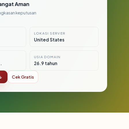
angat Aman
ngkasan keputusan
LOKASI SERVER
United States
USIA DOMAIN
.
26.9 tahun
↓
Cek Gratis