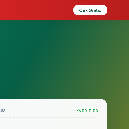
Cek Gratis
E0A
VERIFIED