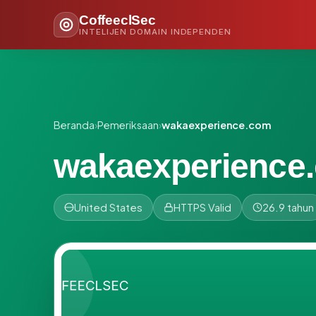
CoffeeclSec
INTELIJEN DOMAIN INDEPENDEN
Beranda
›
Pemeriksaan
›
wakaexperience.com
wakaexperience
United States
HTTPS Valid
26.9 tahun