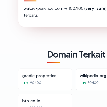
wakaexperience.com → 100/100 (
very_safe
terbaru.
Domain Terkait
gradle.properties
wikipedia.org
90/100
70/100
US
US
btn.co.id