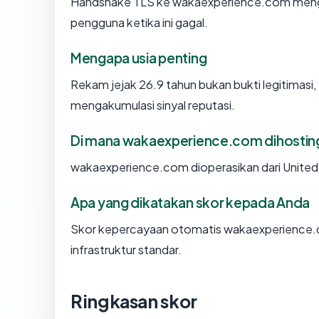
Handshake TLS ke wakaexperience.com meng
pengguna ketika ini gagal.
Mengapa usia penting
Rekam jejak 26.9 tahun bukan bukti legitimasi, 
mengakumulasi sinyal reputasi.
Di mana wakaexperience.com dihostin
wakaexperience.com dioperasikan dari United 
Apa yang dikatakan skor kepada Anda
Skor kepercayaan otomatis wakaexperience.c
infrastruktur standar.
Ringkasan skor