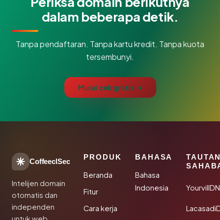
Periksa domain berikutnya
dalam beberapa detik.
Tanpa pendaftaran. Tanpa kartu kredit. Tanpa kuota
tersembunyi.
Mulai cek gratis →
PRODUK
BAHASA
TAUTA
CoffeeclSec
SAHAB
Beranda
Bahasa
Intelijen domain
Indonesia
YourvillD
Fitur
otomatis dan
independen
Cara kerja
Lacasadi
untuk web