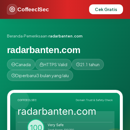
CoffeeclSec
Cek Gratis
Beranda
›
Pemeriksaan
›
radarbanten.com
radarbanten.com
Canada
HTTPS Valid
21.1 tahun
Diperbarui
3 bulan yang lalu