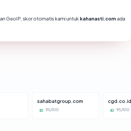
an GeoIP, skor otomatis kami untuk
kahanasti.com
ada
sahabatgroup.com
cgd.co.i
95/100
95/100
ID
ID