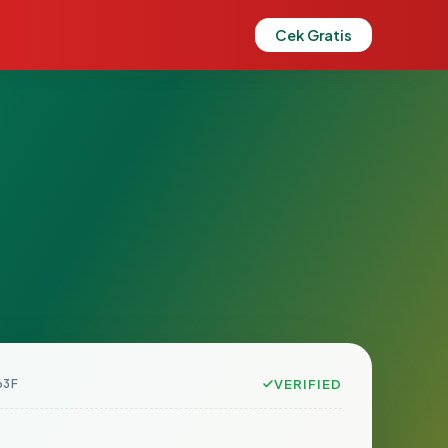
Cek Gratis
63F
VERIFIED