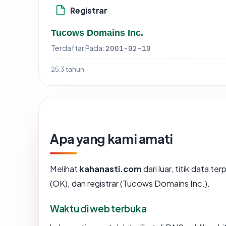
Registrar
Tucows Domains Inc.
Terdaftar Pada:
2001-02-10
25.3 tahun
Apa yang kami amati
Melihat
kahanasti.com
dari luar, titik data t
(OK), dan registrar (Tucows Domains Inc.).
Waktu di web terbuka