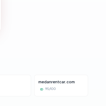
d
medanrentcar.com
95/100
ID