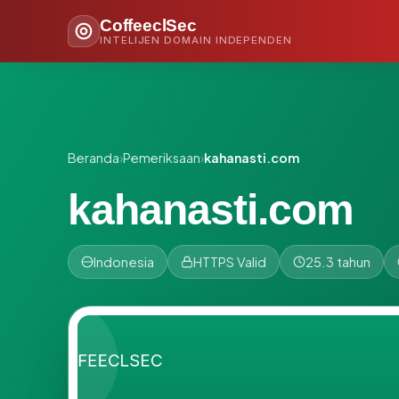
CoffeeclSec
INTELIJEN DOMAIN INDEPENDEN
Beranda
›
Pemeriksaan
›
kahanasti.com
kahanasti.com
Indonesia
HTTPS Valid
25.3 tahun