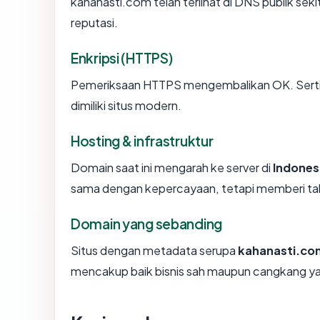
kahanasti.com telah terlihat di DNS publik sek
reputasi.
Enkripsi (HTTPS)
Pemeriksaan HTTPS mengembalikan OK. Sertifi
dimiliki situs modern.
Hosting & infrastruktur
Domain saat ini mengarah ke server di
Indones
sama dengan kepercayaan, tetapi memberi tah
Domain yang sebanding
Situs dengan metadata serupa
kahanasti.co
mencakup baik bisnis sah maupun cangkang ya