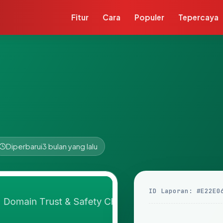
Fitur
Cara
Populer
Tepercaya
Diperbarui
3 bulan yang lalu
ID Laporan: #E22E0