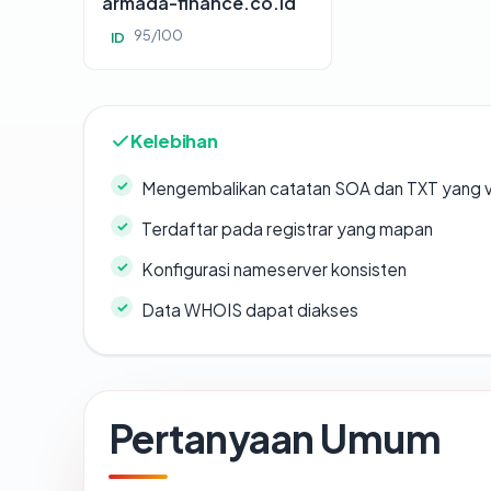
armada-finance.co.id
95/100
ID
Kelebihan
Mengembalikan catatan SOA dan TXT yang v
Terdaftar pada registrar yang mapan
Konfigurasi nameserver konsisten
Data WHOIS dapat diakses
Pertanyaan Umum