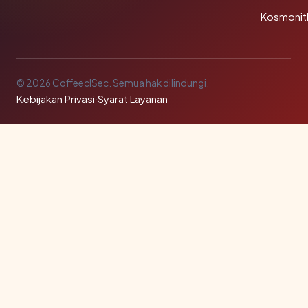
Kosmonit
© 2026 CoffeeclSec. Semua hak dilindungi.
Kebijakan Privasi
·
Syarat Layanan