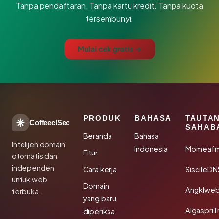
Tanpa pendaftaran. Tanpa kartu kredit. Tanpa kuota
tersembunyi.
Mulai cek gratis →
PRODUK
BAHASA
TAUTA
CoffeeclSec
SAHAB
Beranda
Bahasa
Intelijen domain
Indonesia
Momeafm
Fitur
otomatis dan
independen
Cara kerja
SiscileDN
untuk web
Domain
Angklwe
terbuka.
yang baru
AlgaspriT
diperiksa