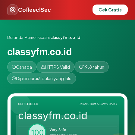
CoffeeclSec
Cek Gratis
Beranda
›
Pemeriksaan
›
classyfm.co.id
classyfm.co.id
Canada
HTTPS Valid
19.8 tahun
Diperbarui
3 bulan yang lalu